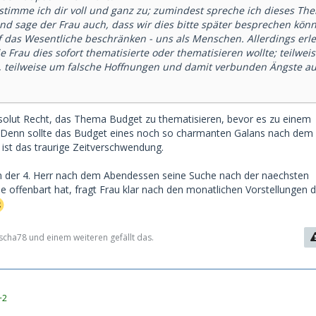
timme ich dir voll und ganz zu; zumindest spreche ich dieses Th
und sage der Frau auch, dass wir dies bitte später besprechen kön
f das Wesentliche beschränken - uns als Menschen. Allerdings erle
ie Frau dies sofort thematisierte oder thematisieren wollte; teilwei
, teilweise um falsche Hoffnungen und damit verbunden Ängste a
solut Recht, das Thema Budget zu thematisieren, bevor es zu einem
enn sollte das Budget eines noch so charmanten Galans nach dem
 ist das traurige Zeitverschwendung.
 der 4. Herr nach dem Abendessen seine Suche nach der naechsten
offenbart hat, fragt Frau klar nach den monatlichen Vorstellungen 
ascha78 und einem weiteren gefällt das.
+2