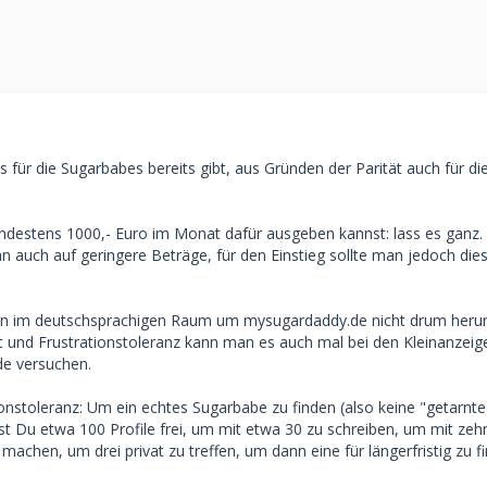
für die Sugarbabes bereits gibt, aus Gründen der Parität auch für di
ndestens 1000,- Euro im Monat dafür ausgeben kannst: lass es ganz.
auch auf geringere Beträge, für den Einstieg sollte man jedoch die
man im deutschsprachigen Raum um mysugardaddy.de nicht drum heru
t und Frustrationstoleranz kann man es auch mal bei den Kleinanzei
de versuchen.
ionstoleranz: Um ein echtes Sugarbabe zu finden (also keine "getarnte
est Du etwa 100 Profile frei, um mit etwa 30 zu schreiben, um mit zeh
machen, um drei privat zu treffen, um dann eine für längerfristig zu f