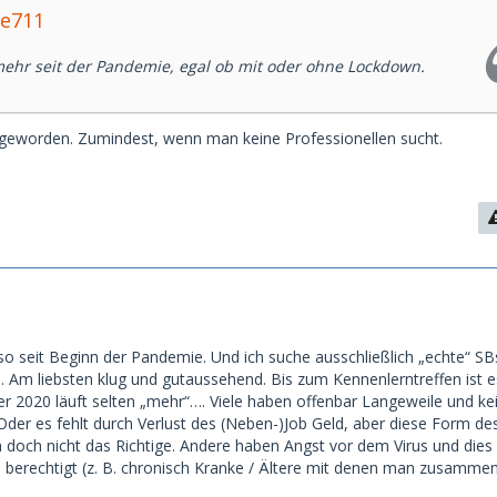
ke711
 mehr seit der Pandemie, egal ob mit oder ohne Lockdown.
er geworden. Zumindest, wenn man keine Professionellen sucht.
 so seit Beginn der Pandemie. Und ich suche ausschließlich „echte“ S
. Am liebsten klug und gutaussehend. Bis zum Kennenlerntreffen ist es
2020 läuft selten „mehr“…. Viele haben offenbar Langeweile und ke
 Oder es fehlt durch Verlust des (Neben-)Job Geld, aber diese Form de
doch nicht das Richtige. Andere haben Angst vor dem Virus und dies is
h berechtigt (z. B. chronisch Kranke / Ältere mit denen man zusammen