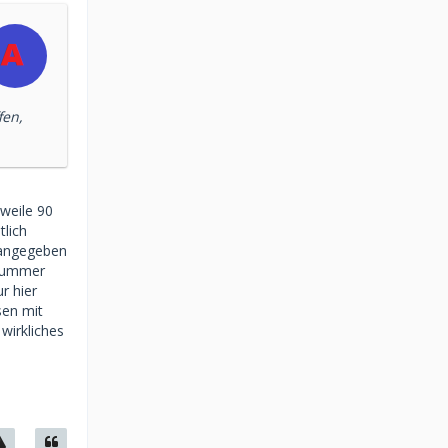
fen,
rweile 90
tlich
 angegeben
 Nummer
r hier
sen mit
wirkliches