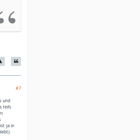
#7
Bs und
 teils
in
s
t ja in
lebt).