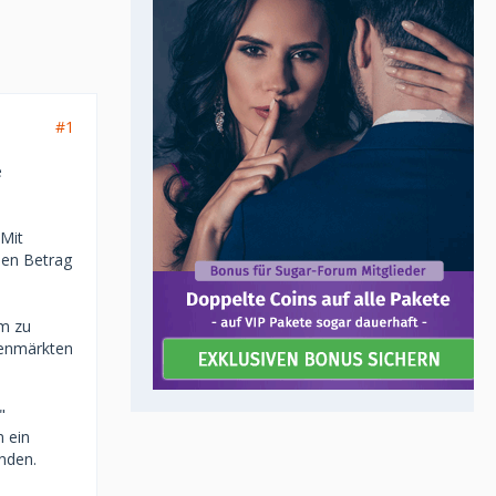
#1
e
 Mit
sen Betrag
m zu
genmärkten
"
n ein
inden.