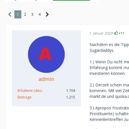
1
2
3
4
1. Januar 2020
+11
Nachdem es die Tipps 
Sugardaddys.
1.) Wenn Du nicht mi
Erfahrung kommt man 
investieren können.
admin
2.) Derzeit schein 
kommen. Mit viel Zei
Erhaltene Likes
1.704
markt.de und quoka.
Beiträge
1.215
3.) Apropos Frustrat
Prostituierte) schalt
Kennenlerntreffen zu 