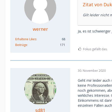
Zitat von Du
Gilt leider nicht
werner
Ja, es ist schwierig
Erhaltene Likes
68
Beiträge
171
Fokus gefällt das.
30. November 2020
Geht mir leider auch
keine Professionellen
noch gekommen, aber 
wirkliches Interesse.
Einkommens ist dann 
einzelnen Fällen auc
sd81