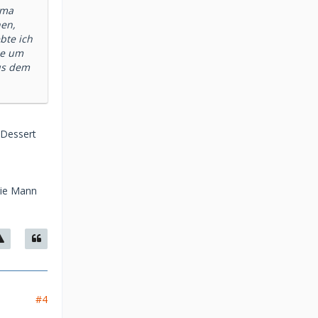
ema
nen,
bte ich
se um
us dem
 Dessert
die Mann
#4