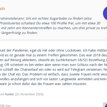
min
rationstoleranz: Um ein echtes Sugarbabe zu finden (also
Prostituierte) schaltest Du etwa 100 Profile frei, um mit etwa 30
 mit zehn ein Kennenlerntreffen zu machen, um drei privat zu tref
längerfristig zu finden.
r seit der Pandemie, egal ob mit oder ohne Lockdown. Ich habe mittle
t und es ist gerade mal zu einem Treffen gekommen. Das war 2018 deu
llen auf Rinsing ablenken, obwohl als Suchkriterium SB/SD Beziehung
ng. Oft scheitert es bei vielen aber wenn man zum Schluss nach der
n schläft der Chatverlauf ein oder es wird auf Telegram verwiesen. Nu
s der Chat ein. Das Problem ist einfach, dass zuviele Frauen nicht wis
nnvolles anzufangen und sich vor lauter Langeweile anmelden und kein 
 wäre ja schon dafür das die Frauen was zahlen müssten.
t von
hunter
(
20. November 2020
)
ällt das.