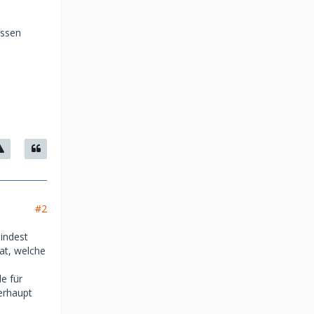
üssen
#2
indest
at, welche
e für
erhaupt