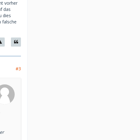
ht vorher
uf das
u dies
m falsche
#3
er