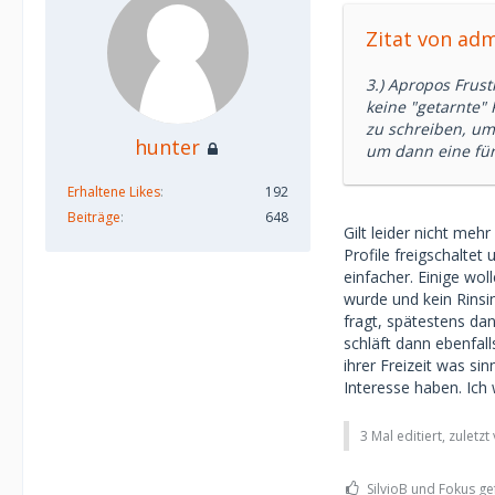
Zitat von ad
3.) Apropos Frust
keine "getarnte" 
zu schreiben, um
hunter
um dann eine für 
Erhaltene Likes
192
Beiträge
648
Gilt leider nicht meh
Profile freigschalte
einfacher. Einige wo
wurde und kein Rinsi
fragt, spätestens dan
schläft dann ebenfall
ihrer Freizeit was si
Interesse haben. Ich
3 Mal editiert, zuletz
SilvioB und Fokus gef