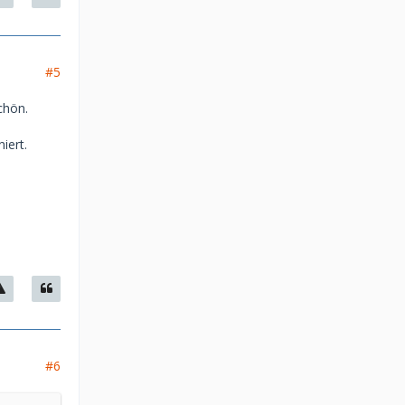
#5
chön.
iert.
#6