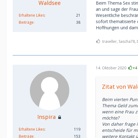
Waldsee
Beim Thema Sex stimm
an und sage der Frau
Wesentliche beschränk
Erhaltene Likes
21
sofort thematisierte 
Beiträge
38
Hoffnungen und dam
traveller, Sascha78, 
14. Oktober 2020
+4
Zitat von Wa
Beim vierten Pun
Thema Geld zumin
wenn eine Frau z
Inspira
möchte?
Von daher frage 
Erhaltene Likes
119
entscheide für 
weitere Kontakt 
Beiträge
153