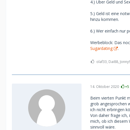
4.) Über Geld und Se
5.) Geld ist eine no
hinzu kommen.
6.) Wer einfach nur po
Werbeblock: Das noch
Sugardating
.
olaf33, Dai88, Jonny
14. Oktober 2020
+5
Beim vierten Punkt m
grob angesprochen we
ich nicht erbringen 
Von daher frage ich,
mich, ob ich diesem
sinnvoll wäre.