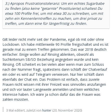
3.) Apropos Frustrationstoleranz: Um ein echtes Sugarbabe
zu finden (also keine "getarnte" Prostituierte) schaltest Du
etwa 100 Profile frei, um mit etwa 30 zu schreiben, um mit
zehn ein Kennenlerntreffen zu machen, um drei privat zu
treffen, um dann eine für längerfristig zu finden.
Gilt leider nicht mehr seit der Pandemie, egal ob mit oder ohne
Lockdown. Ich habe mittlerweile 90 Profile freigschaltet und es ist
gerade mal zu einem Treffen gekommen. Das war 2018 deutlich
einfacher. Einige wollen auf Rinsing ablenken, obwohl als
Suchkriterium SB/SD Beziehung angegeben wurde und kein
Rinsing. Oft scheitert es bei vielen aber wenn man zum Schluss
nach der Nummer fragt, spätestens dann schläft der Chatverlauf
ein oder es wird auf Telegram verwiesen. Nur hier schläft dann
ebenfalls der Chat ein. Das Problem ist einfach, dass zuviele
Frauen nicht wissen mit ihrer Freizeit was sinnvolles anzufangen
und sich vor lauter Langeweile anmelden und kein wirkliches
Interesse haben. Ich wäre ja schon dafür das die Frauen was
zahlen müssten.
3 Mal editiert, zuletzt von
hunter
(
20. November 2020
)