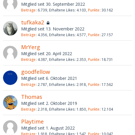
Mitglied seit 30. September 2022
Beiträge
6.739
Erhaltene Likes
4.103
Punkte
30.162
tufkaka2
Mitglied seit 13. November 2022
Beiträge
4.356
Erhaltene Likes
4.577
Punkte
27.157
MrYerg
Mitglied seit 20. April 2022
Beiträge
4.387
Erhaltene Likes
2.353
Punkte
18.731
goodfellow
Mitglied seit 6. Oktober 2021
Beiträge
2.787
Erhaltene Likes
2.918
Punkte
17.562
Thomas
Mitglied seit 2. Oktober 2019
Beiträge
2.318
Erhaltene Likes
1.850
Punkte
12.104
Playtime
Mitglied seit 1. August 2022
Beiträge
1.918
Erhaltene Likes
1.547
Punkte
10.047